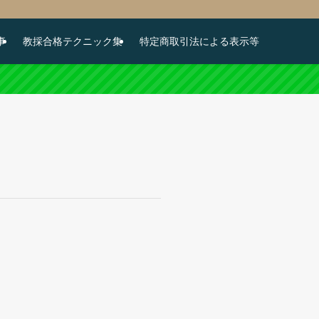
事
教採合格テクニック集
特定商取引法による表示等