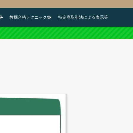
事
教採合格テクニック集
特定商取引法による表示等