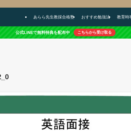
あらら先生教採合格塾
おすすめ勉強法
教育時
公式LINEで無料特典を配布中
こちらから受け取る
2_0