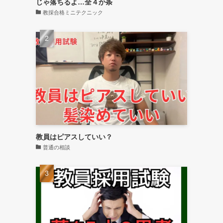
じゃ落ちるよ…全４か条
教採合格ミニテクニック
教員はピアスしていい？
普通の相談