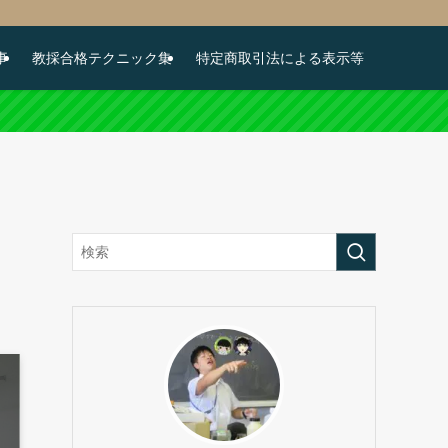
事
教採合格テクニック集
特定商取引法による表示等