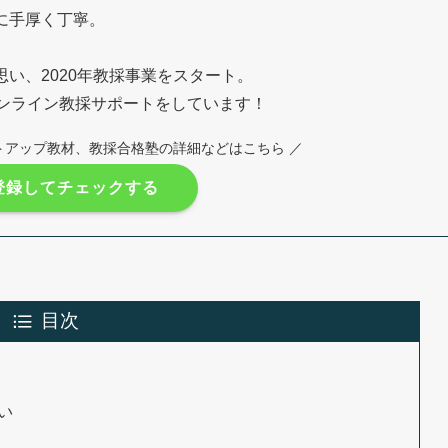
に手厚く丁寧。
い、2020年教採事業をスタート。
オンライン教採サポートをしています！
トアップ教材、教採合格塾の詳細などはこちら ／
E登録してチェックする
目次
い