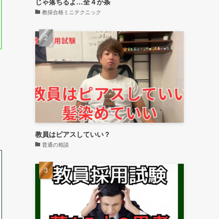
じゃ落ちるよ…全４か条
教採合格ミニテクニック
教員はピアスしていい？
普通の相談