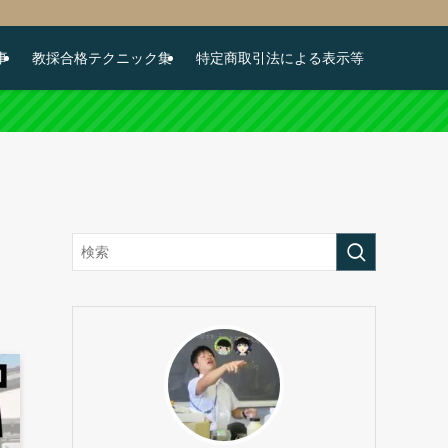
事
教採合格テクニック集
特定商取引法による表示等