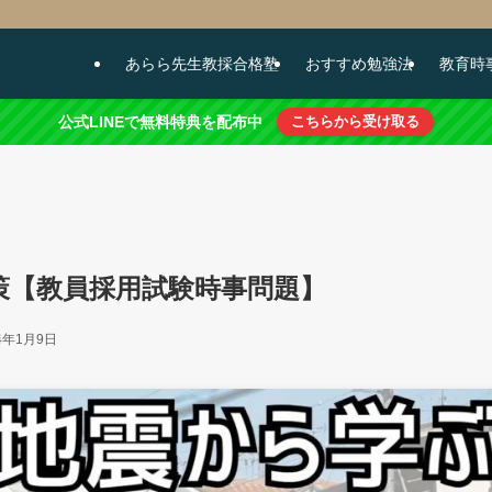
あらら先生教採合格塾
おすすめ勉強法
教育時
公式LINEで無料特典を配布中
こちらから受け取る
策【教員採用試験時事問題】
24年1月9日