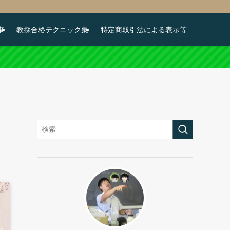
事
教採合格テクニック集
特定商取引法による表示等