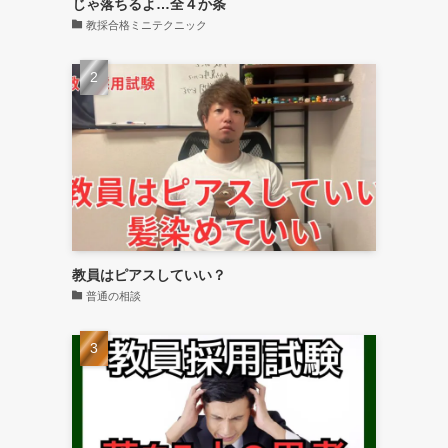
じゃ落ちるよ…全４か条
教採合格ミニテクニック
教員はピアスしていい？
普通の相談