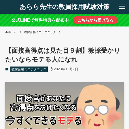
あらら先生の教員採用試験対策
公式LINEで無料特典を配布中
こちらから受け取る
ホーム
教採合格ミニテクニック
【面接高得点は見た目９割】教採受かり
たいならモテる人になれ
2023年12月7日
教採合格ミニテクニック