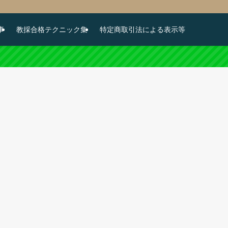
事
教採合格テクニック集
特定商取引法による表示等