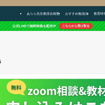
あらら先生教採合格塾
おすすめ勉強法
教育時
公式LINEで無料特典を配布中
こちらから受け取る
6