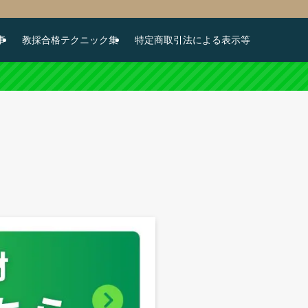
事
教採合格テクニック集
特定商取引法による表示等