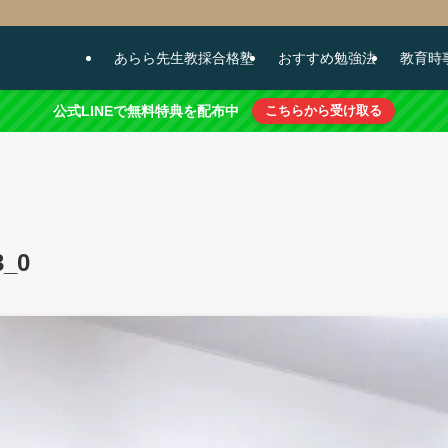
あらら先生教採合格塾
おすすめ勉強法
教育時
公式LINEで無料特典を配布中
こちらから受け取る
3_0