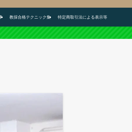
事
教採合格テクニック集
特定商取引法による表示等